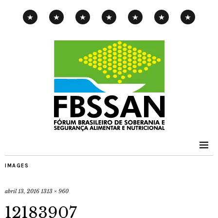
CAMPANHA
EXPOSIÇÃO
PENSAMENTOS-
PUBLICAÇÕES
NOTÍCIAS
CONTATOS
PNAE
ITINERANTE
PIMENTA
IMAGES
abril 13, 2016
1313 × 960
12183907