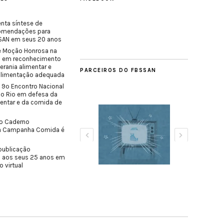
nta síntese de
comendações para
SISAN em seus 20 anos
e Moção Honrosa na
o em reconhecimento
erania alimentar e
PARCEIROS DO FBSSAN
 alimentação adequada
 9º Encontro Nacional
do Rio em defesa da
mentar e da comida de
o Caderno
a Campanha Comida é
publicação
 aos seus 25 anos em
o virtual