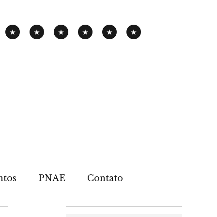
PANHA
EXPOSIÇÃO
PENSAMENTOS-
PUBLICAÇÕES
NOTÍCIAS
CONTATOS
PNAE
ITINERANTE
PIMENTA
ntos
PNAE
Contato