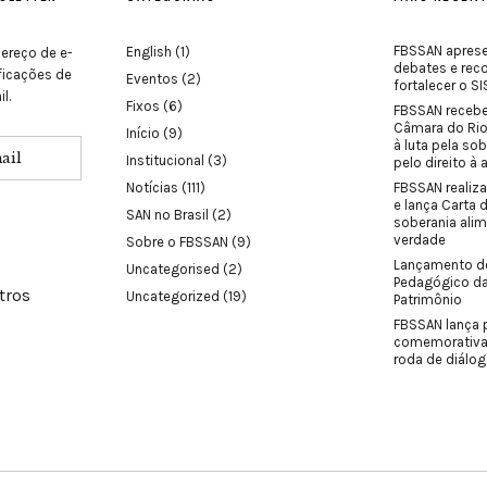
FBSSAN aprese
English
(1)
ereço de e-
debates e re
ificações de
Eventos
(2)
fortalecer o 
l.
Fixos
(6)
FBSSAN receb
Câmara do Ri
Início
(9)
à luta pela sob
Institucional
(3)
pelo direito à
Notícias
(111)
FBSSAN realiza
e lança Carta 
SAN no Brasil
(2)
soberania ali
verdade
Sobre o FBSSAN
(9)
Lançamento d
Uncategorised
(2)
Pedagógico d
tros
Uncategorized
(19)
Patrimônio
FBSSAN lança 
comemorativa
roda de diálog