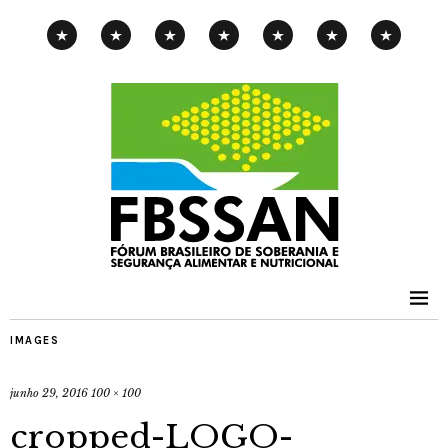
CAMPANHA
EXPOSIÇÃO
PENSAMENTOS-
PUBLICAÇÕES
NOTÍCIAS
CONTATOS
PNAE
ITINERANTE
PIMENTA
IMAGES
junho 29, 2016
100 × 100
cropped-LOGO-