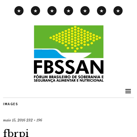
CAMPANHA
EXPOSIÇÃO
PENSAMENTOS-
PUBLICAÇÕES
NOTÍCIAS
CONTATOS
PNAE
ITINERANTE
PIMENTA
IMAGES
maio 15, 2016
232 × 196
fbrpi