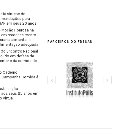
nta síntese de
comendações para
SISAN em seus 20 anos
e Moção Honrosa na
o em reconhecimento
erania alimentar e
PARCEIROS DO FBSSAN
 alimentação adequada
 9º Encontro Nacional
do Rio em defesa da
mentar e da comida de
o Caderno
a Campanha Comida é
publicação
 aos seus 25 anos em
o virtual