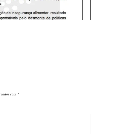
arcados com
*