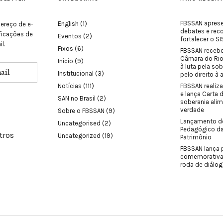
FBSSAN aprese
English
(1)
ereço de e-
debates e re
ificações de
Eventos
(2)
fortalecer o 
l.
Fixos
(6)
FBSSAN receb
Câmara do Ri
Início
(9)
à luta pela sob
Institucional
(3)
pelo direito à
Notícias
(111)
FBSSAN realiza
e lança Carta 
SAN no Brasil
(2)
soberania ali
verdade
Sobre o FBSSAN
(9)
Lançamento d
Uncategorised
(2)
Pedagógico d
tros
Uncategorized
(19)
Patrimônio
FBSSAN lança 
comemorativa
roda de diálog