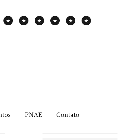
PANHA
EXPOSIÇÃO
PENSAMENTOS-
PUBLICAÇÕES
NOTÍCIAS
CONTATOS
PNAE
ITINERANTE
PIMENTA
ntos
PNAE
Contato