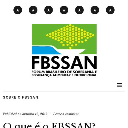
CAMPANHA
EXPOSIÇÃO
PENSAMENTOS-
PUBLICAÇÕES
NOTÍCIAS
CONTATOS
PNAE
ITINERANTE
PIMENTA
SOBRE O FBSSAN
Published on
outubro 12, 2012
Leave a comment
O que é o FBSSAN?