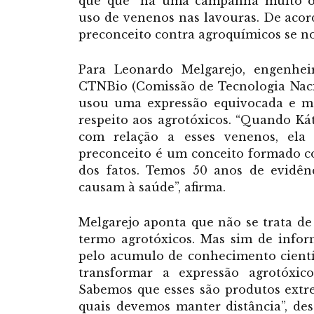
que que “há uma campanha muito org
uso de venenos nas lavouras. De acor
preconceito contra agroquímicos se no
Para Leonardo Melgarejo, engenhei
CTNBio (Comissão de Tecnologia Nacio
usou uma expressão equivocada e ma
respeito aos agrotóxicos. “Quando Ká
com relação a esses venenos, ela
preconceito é um conceito formado 
dos fatos. Temos 50 anos de evidên
causam à saúde”, afirma.
Melgarejo aponta que não se trata de
termo agrotóxicos. Mas sim de infor
pelo acumulo de conhecimento científi
transformar a expressão agrotóxic
Sabemos que esses são produtos extr
quais devemos manter distância”, de