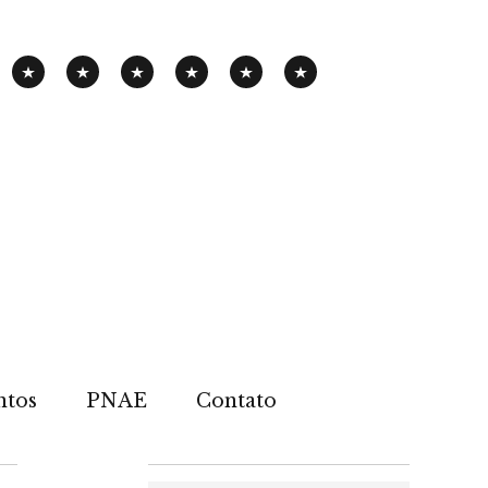
PANHA
EXPOSIÇÃO
PENSAMENTOS-
PUBLICAÇÕES
NOTÍCIAS
CONTATOS
PNAE
ITINERANTE
PIMENTA
ntos
PNAE
Contato