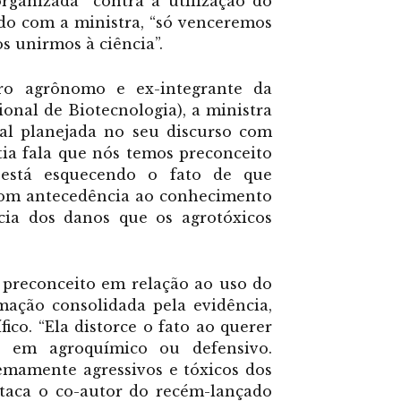
anizada” contra a utilização do
do com a ministra, “só venceremos
s unirmos à ciência”.
ro agrônomo e ex-integrante da
nal de Biotecnologia), a ministra
l planejada no seu discurso com
tia fala que nós temos preconceito
 está esquecendo o fato de que
com antecedência ao conhecimento
cia dos danos que os agrotóxicos
 preconceito em relação ao uso do
mação consolidada pela evidência,
co. “Ela distorce o fato ao querer
o em agroquímico ou defensivo.
emamente agressivos e tóxicos dos
staca o co-autor do recém-lançado