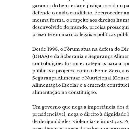
garantia do bem-estar e justiça social no pa
defende o então candidato, é retroceder ano
mesma forma, o respeito aos direitos huma
desenvolvido do mundo, precisa prosseguir
presente em marcos legais e políticas públi
Desde 1998, o Fórum atua na defesa do D
(DHAA) e da Soberania e Segurança Aliment
contribuições foram estratégicas para a ap
públicas e projetos, como o Fome Zero, a
Segurança Alimentar e Nutricional (Consea)
Alimentação Escolar e a emenda constitucio
alimentação na constituição.
Um governo que nega a importância dos d
presidenciável, nega o direito à dignidad
de desigualdades, violências e injustiças. P
presidência esquece do valor que possuem 