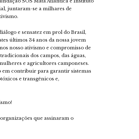
undação SOS Mata Atlântica e Instituto
al, juntaram-se a milhares de
tivismo.
diálogo e sensatez em prol do Brasil,
stes últimos 34 anos da nossa jovem
mos nosso ativismo e compromisso de
tradicionais dos campos, das águas,
s mulheres e agricultores camponeses.
em contribuir para garantir sistemas
otóxicos e transgênicos e,
ismo!
as organizações que assinaram o