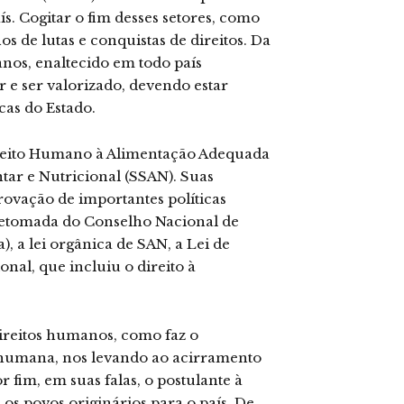
ís. Cogitar o fim desses setores, como
s de lutas e conquistas de direitos. Da
nos, enaltecido em todo país
 e ser valorizado, devendo estar
cas do Estado.
ireito Humano à Alimentação Adequada
ar e Nutricional (SSAN). Suas
rovação de importantes políticas
 retomada do Conselho Nacional de
, a lei orgânica de SAN, a Lei de
nal, que incluiu o direito à
ireitos humanos, como faz o
e humana, nos levando ao acirramento
or fim, em suas falas, o postulante à
os povos originários para o país. De