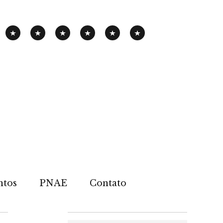
PANHA
EXPOSIÇÃO
PENSAMENTOS-
PUBLICAÇÕES
NOTÍCIAS
CONTATOS
PNAE
ITINERANTE
PIMENTA
ntos
PNAE
Contato