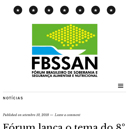
CAMPANHA
EXPOSIÇÃO
PENSAMENTOS-
PUBLICAÇÕES
NOTÍCIAS
CONTATOS
PNAE
ITINERANTE
PIMENTA
NOTÍCIAS
Published on
setembro 10, 2018
Leave a comment
Fórum lança o tema do 8º