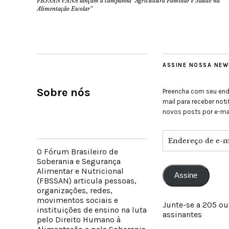
FBSSAN e ANA lançam a campanha “Agricultura Familiar é Saúde na
Alimentação Escolar”
ASSINE NOSSA NEW
Sobre nós
Preencha com seu end
mail para receber not
novos posts por e-mai
O Fórum Brasileiro de
Soberania e Segurança
Alimentar e Nutricional
Assine
(FBSSAN) articula pessoas,
organizações, redes,
movimentos sociais e
Junte-se a 205 ou
instituições de ensino na luta
assinantes
pelo Direito Humano à