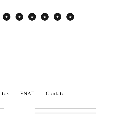
PANHA
EXPOSIÇÃO
PENSAMENTOS-
PUBLICAÇÕES
NOTÍCIAS
CONTATOS
PNAE
ITINERANTE
PIMENTA
ntos
PNAE
Contato