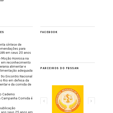
iar
TES
FACEBOOK
nta síntese de
comendações para
SISAN em seus 20 anos
e Moção Honrosa na
o em reconhecimento
erania alimentar e
PARCEIROS DO FBSSAN
 alimentação adequada
 9º Encontro Nacional
do Rio em defesa da
mentar e da comida de
o Caderno
a Campanha Comida é
publicação
 aos seus 25 anos em