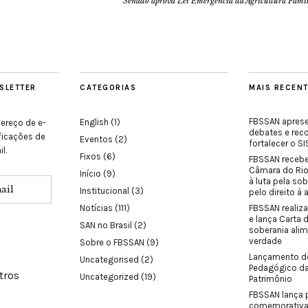
Senado aprova Lei Emergencia da Agricultura Famil
SLETTER
CATEGORIAS
MAIS RECEN
FBSSAN aprese
English
(1)
ereço de e-
debates e re
ificações de
Eventos
(2)
fortalecer o 
l.
Fixos
(6)
FBSSAN receb
Câmara do Ri
Início
(9)
à luta pela sob
Institucional
(3)
pelo direito à
Notícias
(111)
FBSSAN realiza
e lança Carta 
SAN no Brasil
(2)
soberania ali
verdade
Sobre o FBSSAN
(9)
Lançamento d
Uncategorised
(2)
Pedagógico d
tros
Uncategorized
(19)
Patrimônio
FBSSAN lança 
comemorativa