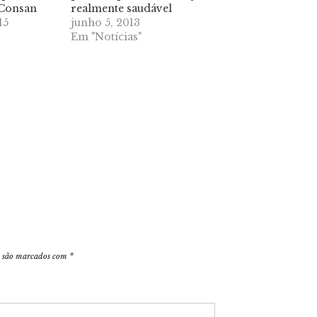
 Consan
realmente saudável
15
junho 5, 2013
Em "Notícias"
s são marcados com
*