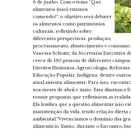
6 de junho. Com o tema “Que
alimentos (não) estamos
comendo?”, o objetivo será debater
os alimentos como patrimônios
culturais, refletindo sobre
diferentes perspectivas: produção,
processamento, abastecimento e consumo.
Vanessa Schottz, da Secretaria Executiva 
cerca de 130 pessoas de diferentes campo
Direitos Humanos, Agroecologia, Reforma A
Educação Popular, Indígena, dentre outros 
atual sistema alimentar. Para isso, encont
nos meses de abril e maio. Essa dinâmica fo
reunir propostas que refletissem as realida
Ela lembra que a questão alimentar não está
manutenção da vida, tendo relação direta 
ambiental.“Vivenciamos o domínio das gr
alimentício. Então, durante o Encontro, bu