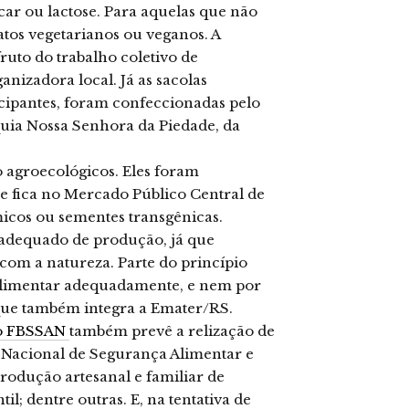
ar ou lactose. Para aquelas que não
atos vegetarianos ou veganos. A
fruto do trabalho coletivo de
anizadora local. Já as sacolas
ticipantes, foram confeccionadas pelo
quia Nossa Senhora da Piedade, da
o agroecológicos. Eles foram
e fica no Mercado Público Central de
micos ou sementes transgênicas.
adequado de produção, já que
com a natureza. Parte do princípio
 alimentar adequadamente, e nem por
 que também integra a Emater/RS.
do FBSSAN
também prevê a relização de
a Nacional de Segurança Alimentar e
produção artesanal e familiar de
il; dentre outras. E, na tentativa de