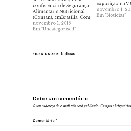
exposição na V
conferência de Segurança
novembro 1, 20
Alimentar e Nutricional
Em "Notícias"
(Consan), emBrasília. Com
o tema “Comida de
novembro 1, 2015
verdade no campo e na
Em "Uncategorised"
cidade: por direitos e
soberania alimentar”, o
encontro é organizado
pelo Conselho Nacional
Notícias
FILED UNDER:
de Segurança Alimentar e
Nutricional (Consea). O
conselho é…
Deixe um comentário
O seu endereço de e-mail não será publicado.
Campos obrigatório
Comentário
*