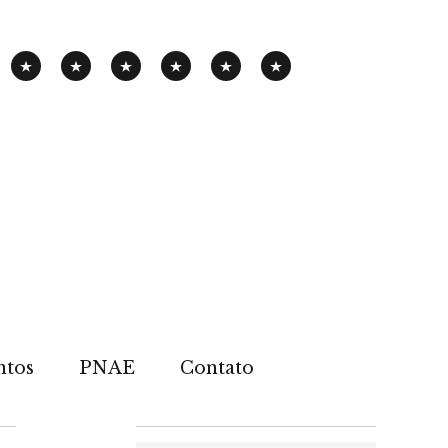
PANHA
EXPOSIÇÃO
PENSAMENTOS-
PUBLICAÇÕES
NOTÍCIAS
CONTATOS
PNAE
ITINERANTE
PIMENTA
ntos
PNAE
Contato