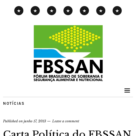
CAMPANHA
EXPOSIÇÃO
PENSAMENTOS-
PUBLICAÇÕES
NOTÍCIAS
CONTATOS
PNAE
ITINERANTE
PIMENTA
NOTÍCIAS
Published on
junho 17, 2013
Leave a comment
Carta Política do FBSSAN